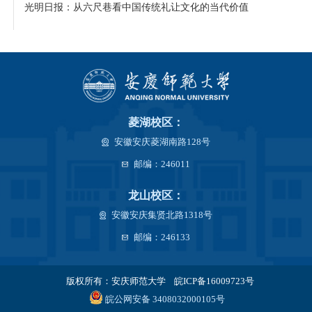
光明日报：从六尺巷看中国传统礼让文化的当代价值
菱湖校区：
安徽安庆菱湖南路128号
邮编：246011
龙山校区：
安徽安庆集贤北路1318号
邮编：246133
版权所有：安庆师范大学
皖ICP备16009723号
皖公网安备 3408032000105号