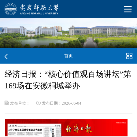
首页
经济日报：“核心价值观百场讲坛”第
169场在安徽桐城举办
发布单位：
发布日期：2026-06-04