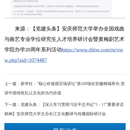
来源：【党建头条】安庆师范大学举办全国戏曲
与曲艺专业学位研究生人才培养研讨会暨黄梅剧艺术
学院办学20周年系列活动
https://www.djttw.com/m/vie
w.php?aid=1074487
上一篇：
新华社：“核心价值观百场讲坛”第169场在安徽桐城举办 宣
讲中国传统礼让文化的当代价值
下一篇：
党建头条：【深入学习贯彻习近平总书记“5・17”重要讲话
精神】安庆师范大学主办长江文化翻译与传播国际研讨会